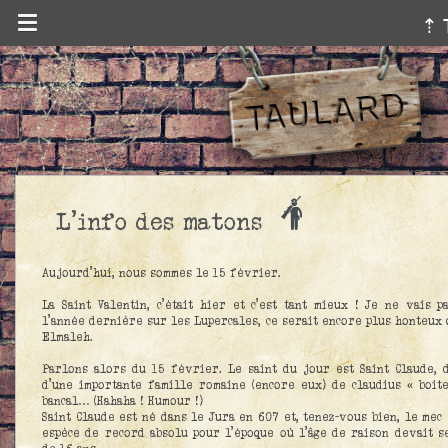
⇡ 
L'info des matons
Aujourd’hui, nous sommes le 15 février.
La Saint Valentin, c’était hier et c’est tant mieux ! Je ne vais p
l’année dernière sur les Lupercales, ce serait encore plus honteux 
Elmaleh.
Parlons alors du 15 février. Le saint du jour est Saint Claude, 
d’une importante famille romaine (encore eux) de claudius « boiteu
bancal… (Hahaha ! Humour !)
Saint Claude est né dans le Jura en 607 et, tenez-vous bien, le mec 
espèce de record absolu pour l’époque où l’âge de raison devait s