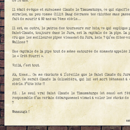
de 16 ans.
Il était évêque et surnommé Claude le Thaumaturge, ce qui signifie
miracles, un peu comme Cillit Bang décrasse tes chiottes sans pass
fait de mourir à 92 ans au 7ème siècle…
Il est, en outre, le patron des tourneurs sur bois, ce qui explique
Saint-Claude, toujours dans le Jura, est la capitale de la pipe. La p
cru que les meilleures pipes viennent du Jura, hein ? Qu’en dites-vo
Wallons ?
Une capitale de la pipe tout de même entourée de sommets appelés l
le « Crêt Pourri ».
Voilà, c’est tout.
Ah, tiens… On me chuchote à l’oreille que le Saint Claude du Jura
jour. Ce serait Claude la Colombière, qui lui est mort bêtement à 
siècle. P’tite bite !!
P.S. : Le seul vrai Saint Claude le Thaumaturge (et sens) est fêt
responsable d’un certain débarquement visant à voler les stocks de
?
Waaauugh !
Edi