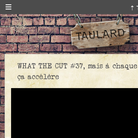
⇡ 
WHAT THE CUT #37, mais à chaque
ça accélère