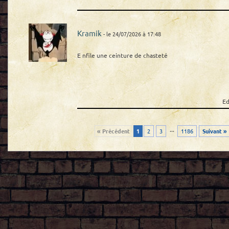
Kramik
- le 24/07/2026 à 17:48
E nfile une ceinture de chasteté
Ed
...
« Précédent
1
2
3
1186
Suivant »