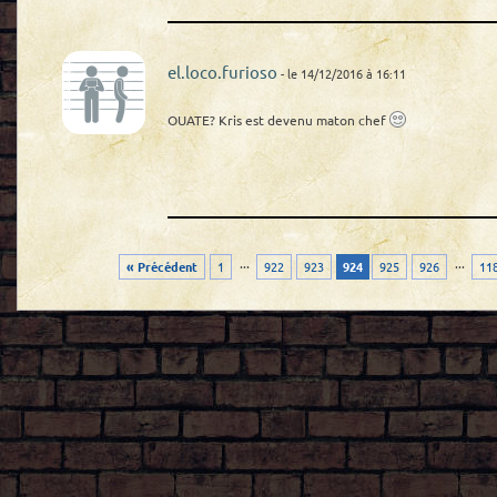
el.loco.furioso
- le 14/12/2016 à 16:11
OUATE? Kris est devenu maton chef
...
...
« Précédent
1
922
923
924
925
926
11