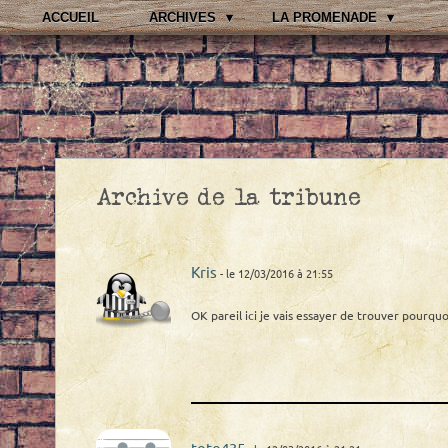
ACCUEIL
ARCHIVES
LA PROMENADE
Archive de la tribune
Kris
- le 12/03/2016 à 21:55
OK pareil ici je vais essayer de trouver pourquoi
toto435