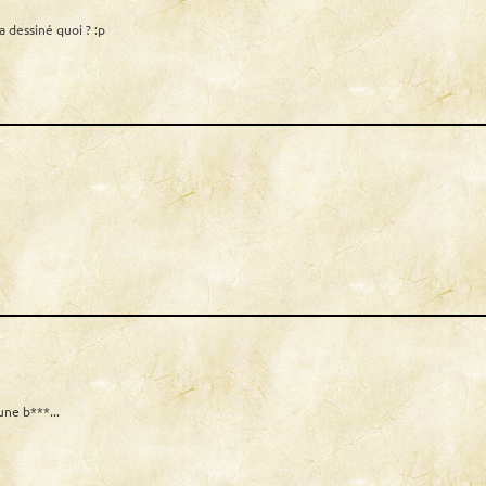
a dessiné quoi ? :p
une b***...