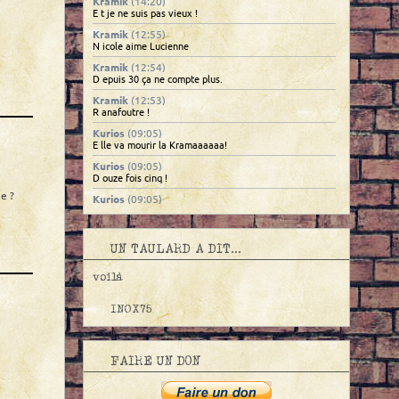
Kramik
(14:20)
E t je ne suis pas vieux !
Kramik
(12:55)
N icole aime Lucienne
Kramik
(12:54)
D epuis 30 ça ne compte plus.
Kramik
(12:53)
R anafoutre !
Kurios
(09:05)
E lle va mourir la Kramaaaaaa!
Kurios
(09:05)
D ouze fois cinq !
e ?
Kurios
(09:05)
I l est viiiiiieeeeeux, le Kram!
Kramik
(08:38)
60...
UN TAULARD A DIT...
05/08/2026
voilà
Kramik
(15:32)
Chibidouaaaaa... ouap douwap
INOX75
04/08/2026
onclebob
(12:10)
grmph
FAIRE UN DON
Kramik
(09:08)
Bonjour chez vous.
03/08/2026