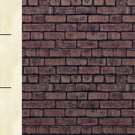
INOX75
(13:13)
ça débouche les toyaux !!
Kramik
(12:22)
C'est l'effet haleine de café et tabac du matin, ça
décappe tout !
INOX75
(12:02)
tout est redevenu plus clair !!
Kramik
(08:23)
BuUaarrRppp !
24/07/2026
Kramik
(20:26)
Kramik
(17:50)
V iole une mouche !
Kramik
(17:48)
E nfile une ceinture de chasteté
Kramik
(17:47)
N e va pas sur les genoux de ton curé
Kurios
(13:22)
D onne aux pauvres.