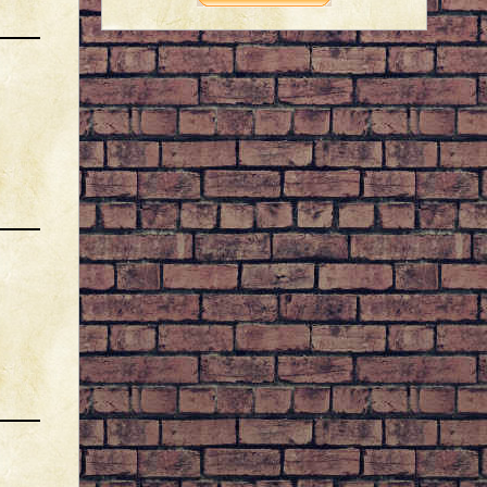
Kramik
(13:51)
L ibre, je suis un homme libre !
Kurios
(12:02)
U ne impression de vide?
Kurios
(12:01)
N e te sens tu as seul?
Kurios
(12:01)
D is donc, Kram
31/07/2026
Kramik
(16:23)
I dredi redi di iii...
30/07/2026
Kurios
(07:36)
Jeudredi, jeudredi, jeudredi !
29/07/2026
Kramik
(23:24)
La croquette de crevettes, peut-être !
Kurios
(08:41)
Ca sent la croquette, là-dedans!
28/07/2026
Kramik
(08:08)
BuuUaaArrrP ! Prrrrrr...
27/07/2026
Kramik
(13:38)
Et ça peut servir d'insecticide puissant.